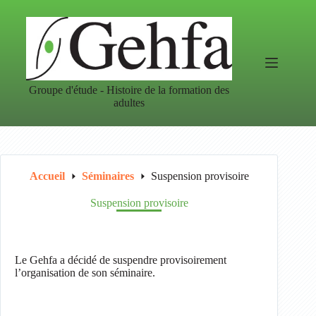
Passer
au
contenu
Groupe d'étude - Histoire de la formation des
adultes
Accueil
Séminaires
Suspension provisoire
Suspension provisoire
Le Gehfa a décidé de suspendre provisoirement
l’organisation de son séminaire.