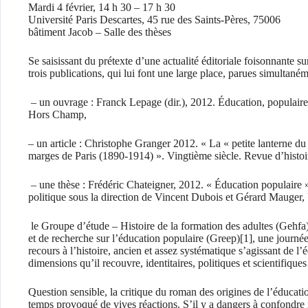
Mardi 4 février, 14 h 30 – 17 h 30
Université Paris Descartes, 45 rue des Saints-Pères, 75006
bâtiment Jacob – Salle des thèses
Se saisissant du prétexte d’une actualité éditoriale foisonnante s
trois publications, qui lui font une large place, parues simultan
– un ouvrage : Franck Lepage (dir.), 2012. Éducation, populaire
Hors Champ,
– un article : Christophe Granger 2012. « La « petite lanterne du 
marges de Paris (1890-1914) ». Vingtième siècle. Revue d’histoi
– une thèse : Frédéric Chateigner, 2012. « Éducation populaire 
politique sous la direction de Vincent Dubois et Gérard Mauger,
le Groupe d’étude – Histoire de la formation des adultes (Gehfa)
et de recherche sur l’éducation populaire (Greep)
[1], une journée
recours à l’histoire, ancien et assez systématique s’agissant de l’
dimensions qu’il recouvre, identitaires, politiques et scientifiqu
Question sensible, la critique du roman des origines de l’éducat
temps provoqué de vives réactions. S’il y a dangers à confondre 